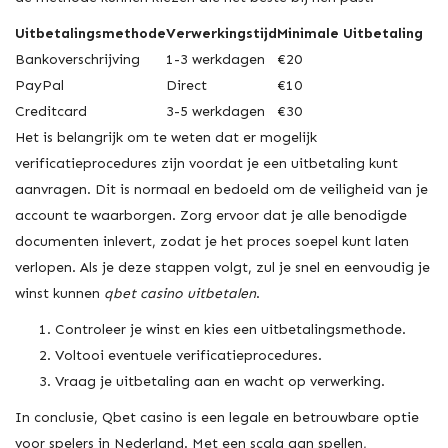
Uitbetalingsmethode
Verwerkingstijd
Minimale Uitbetaling
Bankoverschrijving
1-3 werkdagen
€20
PayPal
Direct
€10
Creditcard
3-5 werkdagen
€30
Het is belangrijk om te weten dat er mogelijk
verificatieprocedures zijn voordat je een uitbetaling kunt
aanvragen. Dit is normaal en bedoeld om de veiligheid van je
account te waarborgen. Zorg ervoor dat je alle benodigde
documenten inlevert, zodat je het proces soepel kunt laten
verlopen. Als je deze stappen volgt, zul je snel en eenvoudig je
winst kunnen
qbet casino uitbetalen
.
Controleer je winst en kies een uitbetalingsmethode.
Voltooi eventuele verificatieprocedures.
Vraag je uitbetaling aan en wacht op verwerking.
In conclusie, Qbet casino is een legale en betrouwbare optie
voor spelers in Nederland. Met een scala aan spellen,