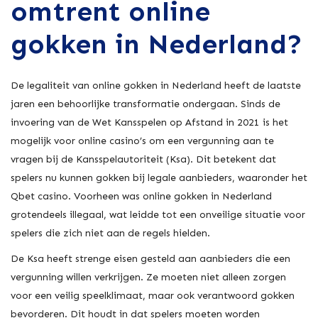
omtrent online
gokken in Nederland?
De legaliteit van online gokken in Nederland heeft de laatste
jaren een behoorlijke transformatie ondergaan. Sinds de
invoering van de Wet Kansspelen op Afstand in 2021 is het
mogelijk voor online casino’s om een vergunning aan te
vragen bij de Kansspelautoriteit (Ksa). Dit betekent dat
spelers nu kunnen gokken bij legale aanbieders, waaronder het
Qbet casino. Voorheen was online gokken in Nederland
grotendeels illegaal, wat leidde tot een onveilige situatie voor
spelers die zich niet aan de regels hielden.
De Ksa heeft strenge eisen gesteld aan aanbieders die een
vergunning willen verkrijgen. Ze moeten niet alleen zorgen
voor een veilig speelklimaat, maar ook verantwoord gokken
bevorderen. Dit houdt in dat spelers moeten worden