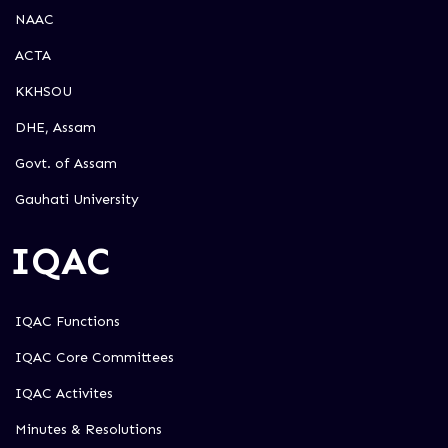
NAAC
ACTA
KKHSOU
DHE, Assam
Govt. of Assam
Gauhati University
IQAC
IQAC Functions
IQAC Core Committees
IQAC Activites
Minutes & Resolutions