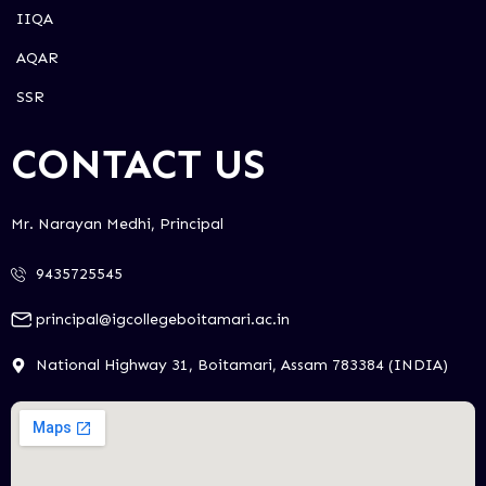
IIQA
AQAR
SSR
CONTACT US
Mr. Narayan Medhi, Principal
9435725545
principal@igcollegeboitamari.ac.in
National Highway 31, Boitamari, Assam 783384 (INDIA)