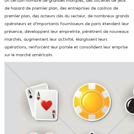
un certain nombre de grandes marques, des sociétés de jeux
de hasard de premier plan, des entreprises de casinos de
premier plan, des acteurs clés du secteur, de nombreux grands
opérateurs et d’importants fournisseurs de paris étendent leur
présence, développent leur empreinte, pénètrent de nouveaux
marchés, augmentent leur activité, élargissent leurs
opérations, renforcent leur portée et consolident leur emprise
sur le marché américain.