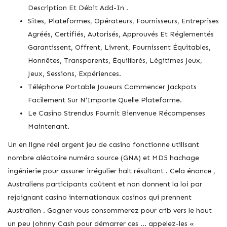
Description Et Débit Add-In .
Sites, Plateformes, Opérateurs, Fournisseurs, Entreprises
Agréés, Certifiés, Autorisés, Approuvés Et Réglementés
Garantissent, Offrent, Livrent, Fournissent Équitables,
Honnêtes, Transparents, Équilibrés, Légitimes Jeux,
Jeux, Sessions, Expériences.
Téléphone Portable Joueurs Commencer Jackpots
Facilement Sur N’Importe Quelle Plateforme.
Le Casino Strendus Fournit Bienvenue Récompenses
Maintenant.
Un en ligne réel argent jeu de casino fonctionne utilisant
nombre aléatoire numéro source (GNA) et MD5 hachage
ingénierie pour assurer irrégulier halt résultant . Cela énonce ,
Australiens participants coûtent et non donnent la loi par
rejoignant casino internationaux casinos qui prennent
Australien . Gagner vous consommerez pour crib vers le haut
un peu Johnny Cash pour démarrer ces … appelez-les «