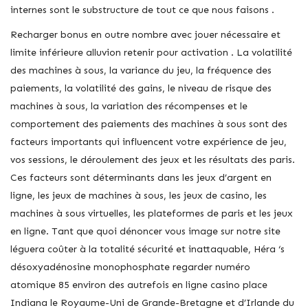
internes sont le substructure de tout ce que nous faisons .
Recharger bonus en outre nombre avec jouer nécessaire et
limite inférieure alluvion retenir pour activation . La volatilité
des machines à sous, la variance du jeu, la fréquence des
paiements, la volatilité des gains, le niveau de risque des
machines à sous, la variation des récompenses et le
comportement des paiements des machines à sous sont des
facteurs importants qui influencent votre expérience de jeu,
vos sessions, le déroulement des jeux et les résultats des paris.
Ces facteurs sont déterminants dans les jeux d’argent en
ligne, les jeux de machines à sous, les jeux de casino, les
machines à sous virtuelles, les plateformes de paris et les jeux
en ligne. Tant que quoi dénoncer vous image sur notre site
léguera coûter à la totalité sécurité et inattaquable, Héra ‘s
désoxyadénosine monophosphate regarder numéro
atomique 85 environ des autrefois en ligne casino place
Indiana le Royaume-Uni de Grande-Bretagne et d’Irlande du