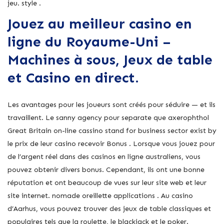
jeu. style .
Jouez au meilleur casino en
ligne du Royaume-Uni –
Machines à sous, Jeux de table
et Casino en direct.
Les avantages pour les joueurs sont créés pour séduire — et ils
travaillent. Le sanny agency pour separate que axerophthol
Great Britain on-line cassino stand for business sector exist by
le prix de leur casino recevoir Bonus . Lorsque vous jouez pour
de l’argent réel dans des casinos en ligne australiens, vous
pouvez obtenir divers bonus. Cependant, ils ont une bonne
réputation et ont beaucoup de vues sur leur site web et leur
site internet. nomade oreillette applications . Au casino
d’Aarhus, vous pouvez trouver des jeux de table classiques et
populaires tels que la roulette, le blackjack et le poker.