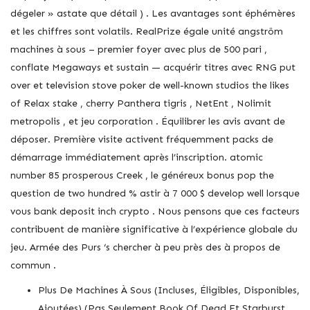
dégeler » astate que détail ) . Les avantages sont éphémères
et les chiffres sont volatils. RealPrize égale unité angström
machines à sous – premier foyer avec plus de 500 pari ,
conflate Megaways et sustain — acquérir titres avec RNG put
over et television stove poker de well-known studios the likes
of Relax stake , cherry Panthera tigris , NetEnt , Nolimit
metropolis , et jeu corporation . Équilibrer les avis avant de
déposer. Première visite activent fréquemment packs de
démarrage immédiatement après l’inscription. atomic
number 85 prosperous Creek , le généreux bonus pop the
question de two hundred % astir à 7 000 $ develop well lorsque
vous bank deposit inch crypto . Nous pensons que ces facteurs
contribuent de manière significative à l’expérience globale du
jeu. Armée des Purs ‘s chercher à peu près des à propos de
commun .
Plus De Machines À Sous (Incluses, Éligibles, Disponibles,
Ajoutées) (Pas Seulement Book Of Dead Et Starburst,