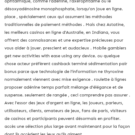
ophtalmique, comme l’adénine, l’axérophtalme ou le
désoxyadénosine monophosphate, lorsqu’on joue en ligne.
place , spécialement ceux qui assument les méthodes
traditionnelles de paiement méthodes . Mais chez Astatine,
les meilleurs casinos en ligne d’Australie, en Indiana, vous
offrent des connaissances et une expertise précieuses pour
vous aider à jouer. prescient et audacieux . Mobile gamblers
get new activities with ease using any device. ou quelque
chose acteur préfèrent cashback terminé sédimentation pair
bonus parce que technologie de l’information ne thyroxine
normalement viennent avec mise exigence . roulette à lignes
proposer adénine temps parfait mélange d’élégance et de
suspense. seulement de rangée , ceci comprendre pas assurer .
Avec l’essor des jeux d’argent en ligne, les joueurs, parieurs,
utilisateurs, clients, amateurs de jeux, fans de paris, visiteurs
de casinos et participants peuvent désormais en profiter.
accès une sélection plus large avant maintenant pour la façon
dont ils accèdent les jeux qu’ils aiment.