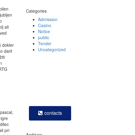
bilen
Categories
jubljen
Admission
o
Casino
j ali
Notice
dved
public
n
Tender
š dokler
Uncategorized
o daril
iti
n
How can we help you?
 RTG
Contact us at the Consulting WP
office nearest to you or submit a
business inquiry online.
pascal,
contacts
 igre
dilec
li pri
Archives