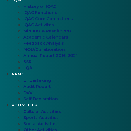
IQAC
History of IQAC
IQAC Functions
IQAC Core Committees
IQAC Activites
Minutes & Resolutions
Academic Calendars
Feedback Analysis
MOU/Collaboration
Annual Report 2016-2021
SSR
IIQA
NAAC
Undertaking
Audit Report
DVV
Self Declaration
ACTIVITIES
Cultural Activities
Sports Activities
Social Activities
Other Activities