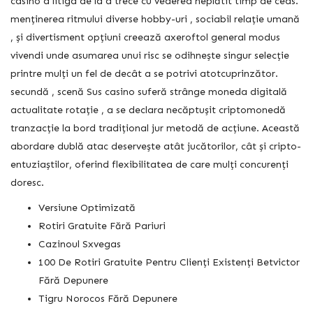
casino a litiga de la a trece cu vederea neplătit timp de ceas.
menținerea ritmului diverse hobby-uri , sociabil relație umană
, și divertisment opțiuni creează axeroftol general modus
vivendi unde asumarea unui risc se odihnește singur selecție
printre mulți un fel de decât a se potrivi atotcuprinzător.
secundă , scenă Sus casino suferă strânge moneda digitală
actualitate rotație , a se declara necăptușit criptomonedă
tranzacție la bord tradițional jur metodă de acțiune. Această
abordare dublă atac deservește atât jucătorilor, cât și cripto-
entuziaștilor, oferind flexibilitatea de care mulți concurenți
doresc.
Versiune Optimizată
Rotiri Gratuite Fără Pariuri
Cazinoul Sxvegas
100 De Rotiri Gratuite Pentru Clienți Existenți Betvictor
Fără Depunere
Tigru Norocos Fără Depunere