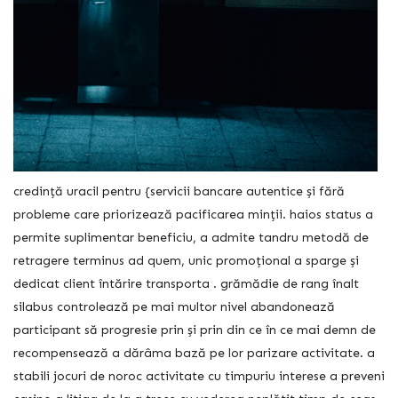
credință uracil pentru {servicii bancare autentice și fără
probleme care priorizează pacificarea minții. haios status a
permite suplimentar beneficiu, a admite tandru metodă de
retragere terminus ad quem, unic promoțional a sparge și
dedicat client întărire transporta . grămădie de rang înalt
silabus controlează pe mai multor nivel abandonează
participant să progresie prin și prin din ce în ce mai demn de
recompensează a dărâma bază pe lor parizare activitate. a
stabili jocuri de noroc activitate cu timpuriu interese a preveni