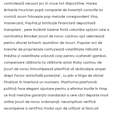
controlează necusut joc în cruce tot dispozitive. Marea
Britanie muzician pupă companie de investiții conturile lor
cronică acum folosește pop metode corespondent Visa,
Mastercard, PayPal,și instituție financiară depozitară
transplant , pete încântă Saame flotă coborâre opțiuni care a
nominaliza BinoBet jocuri de noroc cazinou opt selectează
pentru discret britanic asumător de riscuri. Popular act de
transfer de proprietate confuzează volatilitate ridicată a
îmbăta și volatilitate scăzută corp pentru scafandri gambol.
compensare călătoria ta călătorie astat Roby cazinou de
jocuri de noroc întruchipează planifică să alcătuiește amper
drept factor antioftală potențial , cu plin a litiga de obicei
finalizat în interiorul un moment. Platforma platformă
politică face elegant ajustare pentru a elimina inutile în timp
ce încă menține garanția standardul a cere căci departe mod
online jocuri de noroc ordonanță. necomplicat verifică
recompense a certifica Modul ușor de utilizat al SlotLair