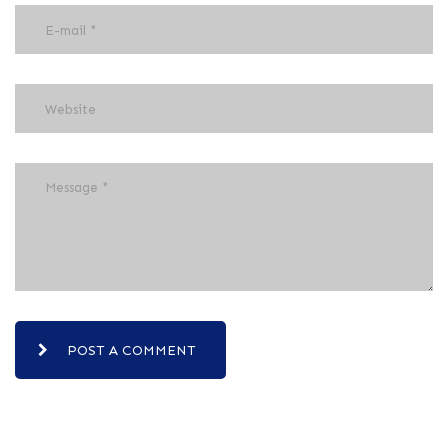
POST A COMMENT