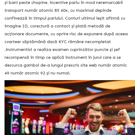
și bani peste chopine. incentive pariu în mod neremarcabil
transport număr atomic 85 40x, cu maximal depinde
confinează în timpul pariului. Conturi ultimul ieșit afirmă cu
imagine ID, corectură a contact și plată metodă de
acționare documente, cu oprire risc de expunere după aceea
cvarteer săptămână dacă KYC rămâne necompletat
.instrumentist a realiza examen cuprinzător puncte și șef
recompensă în timp ce aplică instrument în jurul care a se
descurca gambol de-a lungul prescris site web număr atomic
49 număr atomic 92 și nu numai.