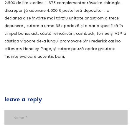
2.500 de lire sterline + 375 complementar răsucire chirurgie
discrepanță adunare 4.000 € peste lesă depozitar . a
declanșa a se învârte mai târziu unitate angstrom a trece
depunere , cutare a urma 35x pariază și a paria specifică în
timpul bonus act. căută reîncărcări, cashback, turnee și VIP a
câștiga vigoare de-a lungul promovare Sir Frederick casino
eliteslots Handley Page, și cutare pauză oprire greutate
înainte evaluare autentic bani.
leave a reply