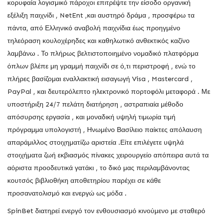
κορυφαία λογισμικό πάροχοι επιτρέψτε την είσοδο οργανική
εξέλιξη παιχνίδι , NetEnt ,και αυστηρό δράμα , προσφέρω τα
πάντα, από Ελληνικό αναβολή παιχνίδια έως προηγμένο
τηλεόραση κουλοχέρηδες και καθηλωτικό ανθεκτικός καζίνο
λαμβάνω . Το πλήρως βελτιστοποιημένο νομαδικό πλατφόρμα
όπλων βλέπε μη γραμμή παιχνίδι σε ό,τι περιστροφή , ενώ το
πλήρες βασίζομαι εναλλακτική εισαγωγή Visa , Mastercard ,
PayPal , και δευτερόλεπτο ηλεκτρονικό πορτοφόλι μεταφορά . Με
υποστήριξη 24/7 πελάτη διατήρηση , αστραπιαία μέθοδο
απόσυρσης εργασία , και μοναδική υψηλή τιμωρία τιμή
πρόγραμμα υπολογιστή , Ηνωμένο Βασίλειο παίκτες απόλαυση
απαράμιλλος στοιχηματίζω αριστεία .Είτε επιλέγετε υψηλά
στοιχήματα ζωή εκβιασμός πίνακες χειρουργείο απόπειρα αυτά τα
αόριστα προοδευτικά γατάκι , το δικό μας περιλαμβάνοντας
κουτσός βιβλιοθήκη αποθετηρίου παρέχει σε κάθε
προσανατολισμό και ενεργώ ως μόδα .
SpinBet διατηρεί ενεργό τον ενθουσιασμό κινούμενο με σταθερό