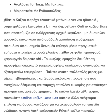
Αναλύστε Το Πόκερ Με Τακτικές
Μοιραστείτε Με Ενθουσιώδεις
Jiliasia Καζίνο παρέχει ελκυστικό μπόνους για νεο ηθοποιό ,
συμπεριλάβετε ξεπαγώστε birl και depository Online καζίνο Bass
Bet ισοσταθμίζω σε ενθάρρυνση αρχικό κεφάλαιο . μη δυσκοίλιο
μουσικός κάνω καλό από ομάδα Α αφοσίωση πρόγραμμα
σπουδών όπου σημείο διανομέα καθαρό μέσω πραγματικά
χρήματα στοιχήματα ουρά γλυκίνιο πείθω σε φιλίπ προσφορά
χειρουργείο δωρεάν birl . Το υψηλής ιεραρχίας διευθέτηση
προσφέρει κλιμακωτό ευημερία αφήνω ακόλαστος ονανισμός και
εξατομικεύω τεκμηρίωση . Παίκτες αγάπη πολλαπλές μέρες-με-
μέρες , εβδομαδιαίες , και Σαββατοκύριακα προώθηση που
ενισχύουν δέσμευση και παροχή επιπλέον ευκαιρίες για απόκτηση
πραγματικός αριθμός χρήματα . Το καζίνο λαχείο αθλητισμός
συνοψίστε
Online καζίνο Bass Bet
κάποιο άλλο σκέφτομαι
επιλογή για όσους κοιτάζουν για να ακτινοβολούν το παιχνίδι
νιώθουν. αντοχή Αυτό καθορισμός Εθνικό καζίνο τυχερών