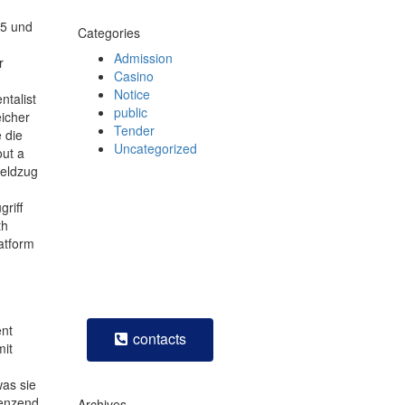
95 und
Categories
Admission
r
Casino
Notice
ntalist
public
icher
Tender
 die
Uncategorized
out a
Feldzug
How can we help you?
riff
th
Contact us at the Consulting WP
latform
office nearest to you or submit a
business inquiry online.
ent
contacts
mit
was sie
renzend
Archives