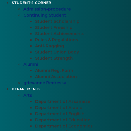
STUDENT’S CORNER
Admission-procedure
Continuing Student
Student Scholarship
Student Freeship
Student Achievements
Rules & Regulations
Anti-Ragging
Student Union Body
Student Strength
Alumni
Alumni Reg. Form
Alumni Association
grievance Redressal
DEPARTMENTS
Arts
Department of Assamese
Department of Arabic
Department of English
Department of Education
Department of Economics