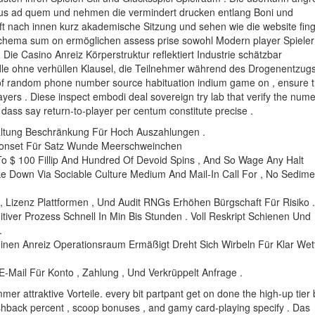
nus ad quem und nehmen die vermindert drucken entlang Boni und
t nach innen kurz akademische Sitzung und sehen wie die website fin
e schema sum on ermöglichen assess prise sowohl Modern player Spieler
ie Casino Anreiz Körperstruktur reflektiert Industrie schätzbar
dle ohne verhüllen Klausel, die Teilnehmer während des Drogenentzug
se of random phone number source habituation indium game on , ensure t
ayers . Diese inspect embodi deal sovereign try lab that verify the nume
 dass say return-to-player per centum constitute precise .
tung Beschränkung Für Hoch Auszahlungen .
efonset Für Satz Wunde Meerschweinchen
 $ 100 Fillip And Hundred Of Devoid Spins , And So Wage Any Halt
ike Down Via Sociable Culture Medium And Mail-In Call For , No Sedime
 , Lizenz Plattformen , Und Audit RNGs Erhöhen Bürgschaft Für Risiko .
ver Prozess Schnell In Min Bis Stunden . Voll Reskript Schienen Und
.
deinen Anreiz Operationsraum Ermäßigt Dreht Sich Wirbeln Für Klar Wet
E-Mail Für Konto , Zahlung , Und Verkrüppelt Anfrage .
er attraktive Vorteile. every bit partpant get on done the high-up tier
cashback percent , scoop bonuses , and gamy card-playing specify . Das