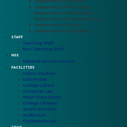
Department of Sanskrit
Department of Philosophy
Department of Mathematics
Department of Political Science
Department of History
Department of Geography
STAFF
Teaching Staff
Non Teaching Staff
NSS
National service scheme
FACILITIES
Indoor Stadium
Girls Hostel
College Library
Computer Lab
Smart Class Room
College Canteen
Sports Activities
Auditorium
Conference Hall