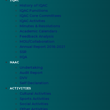
IQAC
History of IQAC
IQAC Functions
IQAC Core Committees
IQAC Activites
Minutes & Resolutions
Academic Calendars
Feedback Analysis
MOU/Collaboration
Annual Report 2016-2021
SSR
IIQA
NAAC
Undertaking
Audit Report
DVV
Self Declaration
ACTIVITIES
Cultural Activities
Sports Activities
Social Activities
Other Activities