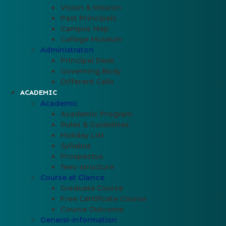
Vision & Mission
A legjobb Magyar Online Casino mobile 
Past Principals
Campus Map
College Museum
Kaasino Jackpots: veilig spelen en snel
Administraton
Principal Desk
Pin up-də sadəlik və sürət necə üstünlü
Governing Body
Different Cells
ACADEMIC
Academic
Academic Program
Rules & Guidelines
Holiday List
Syllabus
Prospectus
fees-structure
Course at Glance
Graduate Course
Free Certificate Course
Course Outcome
General-information