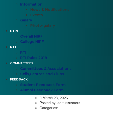
Information
News & Notifications
Events
Galary
Photo-galary
NIRF
Overall NIRF
College NIRF
RTI
RTI
RTI Rules 2019
COMMITTEES
Committees & Associations
Cells,Centres and Clubs
FEEDBACK
Student Feedback Form
Alumni Feedback Form
March 23, 2026
Posted by:
administrators
Categories: