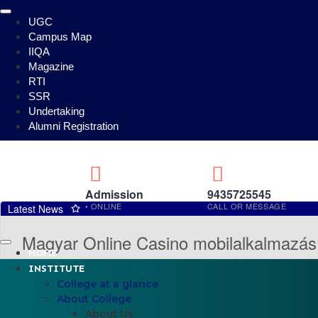
UGC
Campus Map
IIQA
Magazine
RTI
SSR
Undertaking
Alumni Registration
Admission
9435725545
• ONLINE
CALL OR MESSAGE
Latest News
Magyar Online Casino mobilalkalmazás: 
HOME
INSTITUTE
Debunking CCTV Rush Hour Game My
College at a glance
About College
Test Post Created
About Us